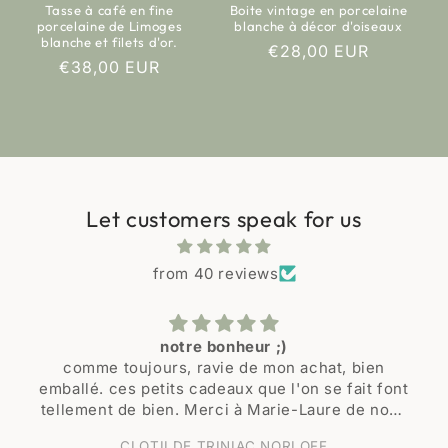
Tasse à café en fine
Boite vintage en porcelaine
porcelaine de Limoges
blanche à décor d'oiseaux
blanche et filets d'or.
Regular
€28,00 EUR
Regular
€38,00 EUR
price
price
Let customers speak for us
from 40 reviews
notre bonheur ;)
comme toujours, ravie de mon achat, bien
emballé. ces petits cadeaux que l'on se fait font
tellement de bien. Merci à Marie-Laure de nous
trouver ces merveilles qui font notre bonheur.
CLOTILDE TRINIAC NORLOFF