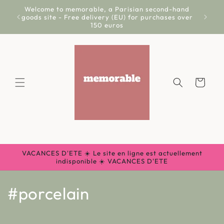
Skip to
Welcome to memorable, a Parisian second-hand
Livr
content
goods site - Free delivery (EU) for purchases over
150 euros
Cart
VACANCES D'ETE ☀️ Le site en ligne est actuellement
indisponible ☀️ VACANCES D'ETE
C
#porcelain
o