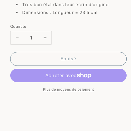
Très bon état dans leur écrin d'origine.
Dimensions : Longueur = 23,5 cm
Quantité
Quantité
Réduire
Augmenter
la
la
quantité
quantité
de
de
Épuisé
12
12
couteaux
couteaux
Geminel
Geminel
dans
dans
leur
leur
Plus de moyens de paiement
écrin
écrin