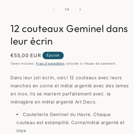
Ouvrir
le
média
de
1
/
6
1
dans
une
12 couteaux Geminel dans
fenêtre
modale
leur écrin
Prix
€55,00 EUR
Épuisé
habituel
Taxes incluses.
Frais d'expédition
calculés à l'étape de paiement.
Dans leur joli écrin, voici 12 couteaux avec leurs
manches en corne et métal argenté avec des lames
en inox. ils se marient parfaitement avec la
ménagère en métal argenté Art Deco.
Coutellerie Geminel du Havre. Chaque
couteau est estampillé. Corne/métal argenté et
inox