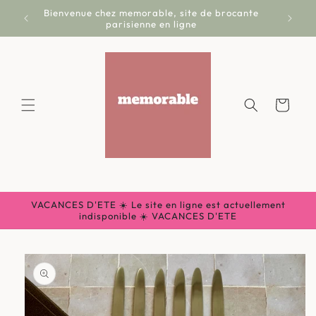
et
Bienvenue chez memorable, site de brocante
Livr
passer
parisienne en ligne
au
contenu
Panier
VACANCES D'ETE ☀️ Le site en ligne est actuellement
indisponible ☀️ VACANCES D'ETE
Passer aux
informations
produits