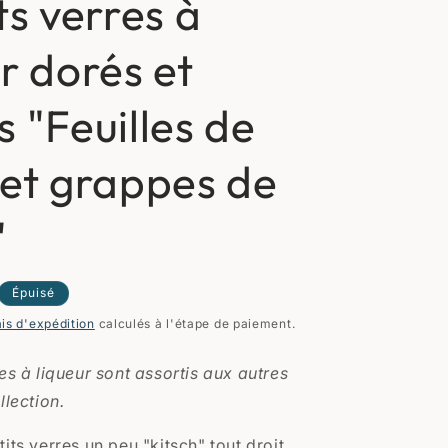
ts verres à
r dorés et
 "Feuilles de
 et grappes de
"
Épuisé
ais d'expédition
calculés à l'étape de paiement.
es à liqueur sont assortis aux autres
llection.
its verres un peu "kitsch" tout droit