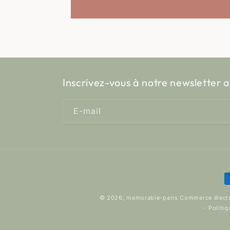
Inscrivez-vous à notre newsletter a
E-mail
M
d
© 2026,
memorable-paris
Commerce électr
p
Politiq