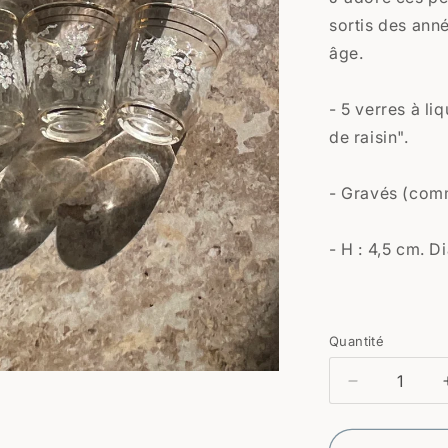
sortis des anné
âge.
- 5 verres à li
de raisin".
- Gravés (comm
- H : 4,5 cm. D
Quantité
Quantité
Réduire
la
quantité