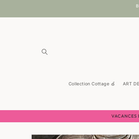
et
B
passer
au
contenu
Collection Cottage 🍏
ART DE
VACANCES D'
Passer aux