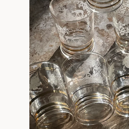
informations
produits