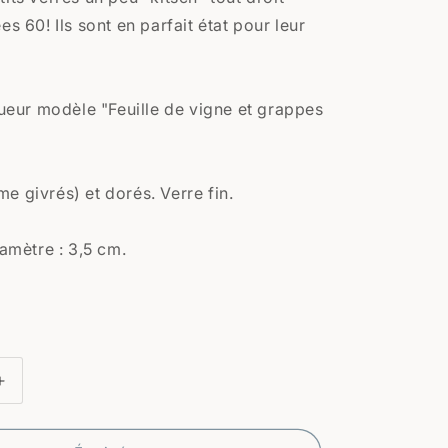
es 60! Ils sont en parfait état pour leur
queur modèle "Feuille de vigne et grappes
e givrés) et dorés. Verre fin.
iamètre : 3,5 cm.
Augmenter
la
quantité