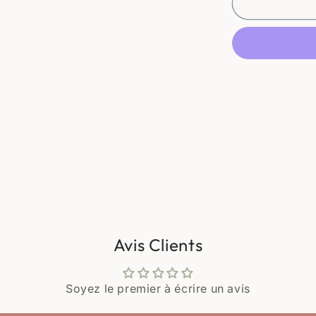
de
5
petits
verres
à
liqueur
dorés
et
gravés
&quot;Feuil
de
vigne
et
grappes
de
raisin&quot;
Avis Clients
Soyez le premier à écrire un avis