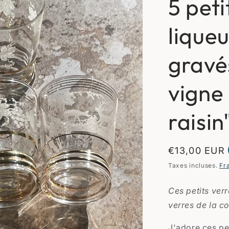
5 peti
liqueu
gravés
vigne
raisin
Prix
€13,00 EUR
habituel
Taxes incluses.
Fr
Ces petits verr
verres de la co
J'adore ces pet