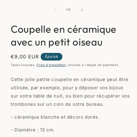
Ouvrir
le
média
de
1
/
5
1
dans
une
Coupelle en céramique
fenêtre
modale
avec un petit oiseau
Prix
€9,00 EUR
Épuisé
habituel
Taxes incluses.
Frais d'expédition
calculés à l'étape de paiement.
Cette jolie petite coupelle en céramique peut être
utilisée, par exemple, pour y déposer vos bijoux
sur votre table de nuit, ou bien pour récupérer vos
trombones sur un coin de votre bureau.
- céramique blanche et décors dorés.
- Diamètre : 13 cm.